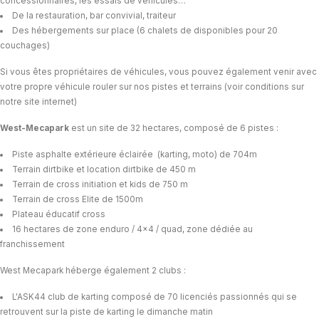
concessionnaires, les essais de véhicules…
Dimanche
26/07
9h-12h30
14h-19h00
De la restauration, bar convivial, traiteur
Des hébergements sur place (6 chalets de disponibles pour 20
Planning par piste
couchages)
Circuit Asphalte
Karting et moto piste
Si vous êtes propriétaires de véhicules, vous pouvez également venir avec
AOÛT
2026
votre propre véhicule rouler sur nos pistes et terrains (voir conditions sur
Semaine n°
32
notre site internet)
Circuit Asphalte
West-Mecapark
est un site de 32 hectares, composé de 6 pistes :
Lundi
03/08
Mardi
04/08
Piste asphalte extérieure éclairée (karting, moto) de 704m
Mercredi
05/08
Terrain dirtbike et location dirtbike de 450 m
Jeudi
06/08
Terrain de cross initiation et kids de 750 m
Vendredi
07/08
Terrain de cross Elite de 1500m
Samedi
08/08
Plateau éducatif cross
Dimanche
09/08
16 hectares de zone enduro / 4x4 / quad, zone dédiée au
franchissement
9h -
9h30
West Mecapark héberge également 2 clubs :
9h30 - 12h30
L'ASK44 club de karting composé de 70 licenciés passionnés qui se
retrouvent sur la piste de karting le dimanche matin