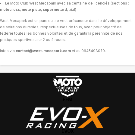
12h30 - 14h
Le Moto Club West Mecapark avec sa centaine de licenciés (sections :
motocross
,
moto piste
,
supermotard
, trial)
14h - 19h
West Mecapark est un parc qui se veut précurseur dans le développement
9h -
de solutions durables, respectueuses de tous, avec pour objectif de
9h30
fédérer toutes les bonnes volontés et de garantir la pérennité de nos
9h30 - 12h30
pratiques sportives, sur 2 ou 4 roues.
12h30 - 14h
Infos via
contact@west-mecapark.com
et au 0645498070.
14h - 19h
9h -
9h30
9h30 - 12h30
FFM
12h30 - 14h
14h - 19h
9h -
9h30
EVOX