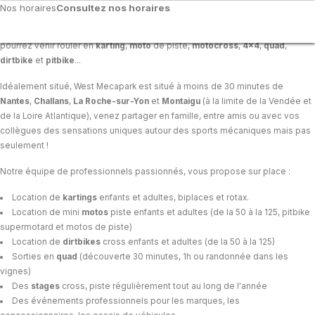
QUI SOMMES-NOUS ?
Nos horaires
Consultez nos horaires
West-Mecapark
est un lieu unique dans l'ouest de la France ou vous
pourrez venir rouler en
karting
,
moto
de piste,
motocross
,
4x4
,
quad
,
dirtbike
et
pitbike
...
Hors Vacances scolaires
Vacances scolaires
Idéalement situé, West Mecapark est situé à moins de 30 minutes de
Nantes
,
Challans
,
La Roche-sur-Yon
et
Montaigu
(à la limite de la Vendée et
Fermé le lundi / mardi / jeudi sauf sur réservation de groupe.
de la Loire Atlantique), venez partager en famille, entre amis ou avec vos
Possibilité d'ouvrir sur réservation de groupe le matin 9h30-12h et le
collègues des sensations uniques autour des sports mécaniques mais pas
vendredi 9h30-12h et 14h-18h30.
seulement !
Les jours fermés, possibilité d'activités uniquement sur réservation,
contactez nous pour réserver.
Notre équipe de professionnels passionnés, vous propose sur place :
Vérifiez le planning de réservation ou contactez nous au 06 45 49 80 70.
Location de
kartings
enfants et adultes, biplaces et rotax.
Horaires de l'accueil
Location de mini
motos
piste enfants et adultes (de la 50 à la 125, pitbike
supermotard et motos de piste)
Lundi
20/07
Fermée
14h-19h00
Location de
dirtbikes
cross enfants et adultes (de la 50 à la 125)
Mardi
21/07
9h30-12h30
14h-19h00
Sorties en
quad
(découverte 30 minutes, 1h ou randonnée dans les
Mercredi
22/07
9h30-12h30
14h-19h00
vignes)
Jeudi
23/07
9h30-12h30
14h-19h00
Des
stages
cross, piste régulièrement tout au long de l'année
Vendredi
24/07
9h30-12h30
14h-22h00
Des événements professionnels pour les marques, les
Samedi
25/07
9h-12h30
14h-22h00